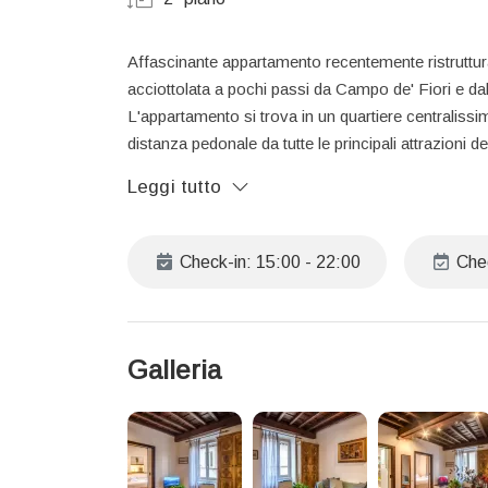
Affascinante appartamento recentemente ristrutturat
acciottolata a pochi passi da Campo de' Fiori e da
L'appartamento si trova in un quartiere centralissimo
distanza pedonale da tutte le principali attrazioni del
Leggi tutto
Perfetto per 2 persone.
Informazioni utili
Check-in: 15:00 - 22:00
Chec
Per arrivi tra le 22:00 e le 24:00, è previsto un su
Per arrivi tra le 24:00 e le 02:00, il supplemento sa
Late check-out:
Galleria
Disponibile su richiesta, soggetto a disponibilità.
Il prezzo include:
Biancheria da letto e asciugamani