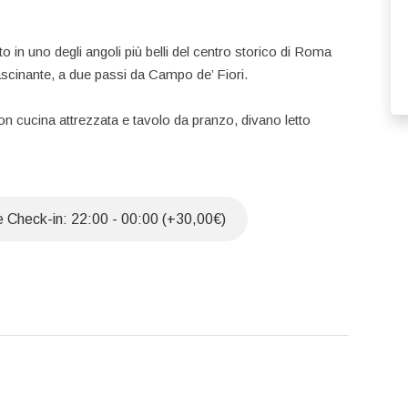
 in uno degli angoli più belli del centro storico di Roma
ascinante, a due passi da Campo de’ Fiori.
 cucina attrezzata e tavolo da pranzo, divano letto
cese e bagno con ampia doccia.
lo rende esclusivo e particolarmente suggestivo.
 Check-in: 22:00 - 00:00 (+30,00€)
pplemento di €30.
rà di €50.