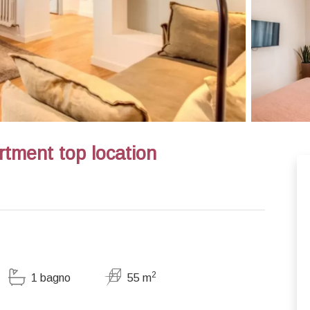
artment top location
2
1 bagno
55 m