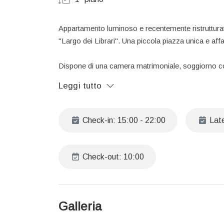
Appartamento luminoso e recentemente ristrutturato
"Largo dei Librari". Una piccola piazza unica e aff
Dispone di una camera matrimoniale, soggiorno con
matrimoniale, zona soppalcata con letto alla fran
Leggi tutto
La vista sulla chiesa di Santa Barbara dei Librari 
Informazioni utili
Check-in: 15:00 - 22:00
Late
Per arrivi tra le 22:00 e le 24:00, è previsto un su
Per arrivi tra le 24:00 e le 02:00, il supplemento sa
Check-out: 10:00
Late check-out:
Disponibile su richiesta, soggetto a disponibilità.
Il prezzo include:
Galleria
Biancheria da letto e asciugamani