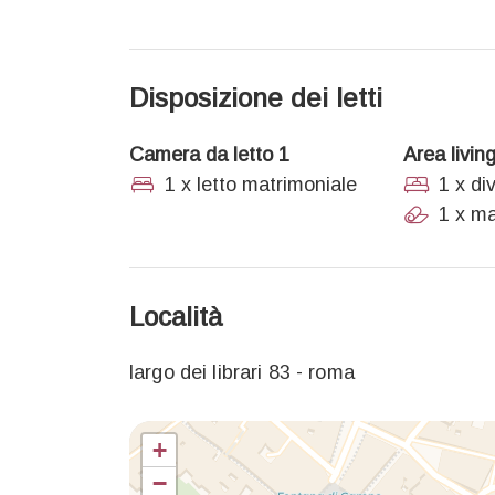
Disposizione dei letti
Camera da letto 1
Area livin
1 x letto matrimoniale
1 x di
1 x ma
Località
largo dei librari 83 - roma
+
−