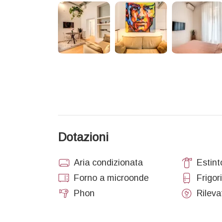
Pulizie iniziali e finali
Utenze (luce, acqua, gas)
Connessione Wi-Fi disponibile 24 ore su 24
Tassa di soggiorno:
La tassa di soggiorno non è inclusa nel prezzo.
Importo: €6 a persona per notte.
CIN: IT058091C2UV2QUC78
Dotazioni
Aria condizionata
Estint
Forno a microonde
Frigor
Phon
Rileva