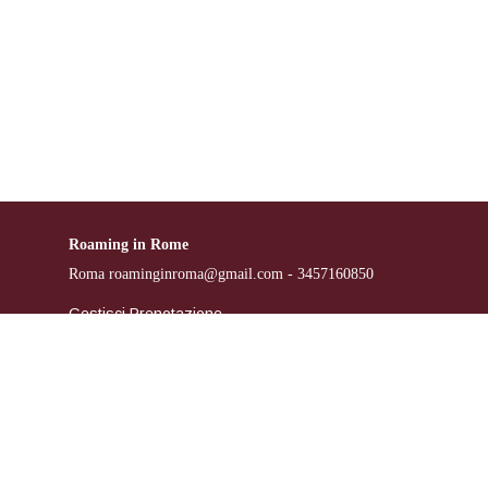
Roaming in Rome
Roma
roaminginroma@gmail.com
- 3457160850
Gestisci Prenotazione
Termini e condizioni
Privacy Policy
Powered by